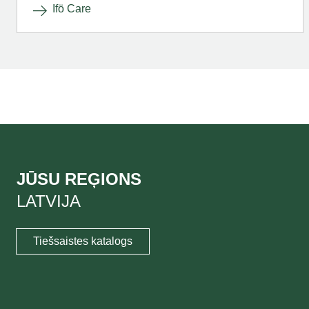
Ifö Care
JŪSU REĢIONS
LATVIJA
Tiešsaistes katalogs