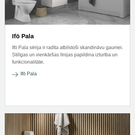
Ifö Pala
Ifö Pala sērija ir radīta atbilstoši skandināvu gaumei.
Stilīgas un vienkāršas līnijas papildina izturība un
funkcionalitāte.
Ifö Pala