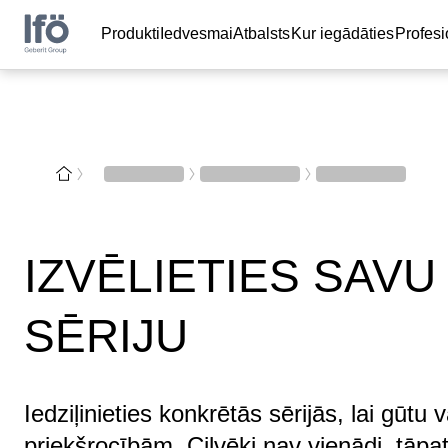
Produkti
Iedvesmai
Atbalsts
Kur iegādāties
Profes
IZVĒLIETIES SAVU
SĒRIJU
Iedziļinieties konkrētās sērijās, lai gū
priekšrocībām. Cilvēki nav vienādi, tāpa