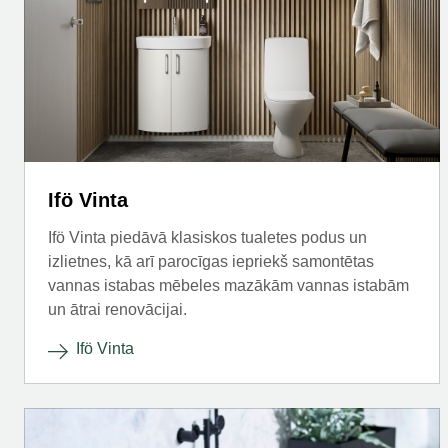
Ifö Vinta
Ifö Vinta piedāvā klasiskos tualetes podus un
izlietnes, kā arī parocīgas iepriekš samontētas
vannas istabas mēbeles mazākām vannas istabām
un ātrai renovācijai.
Ifö Vinta