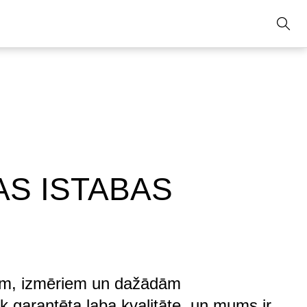
AS ISTABAS
rāsām, izmēriem un dažādām
ek garantēta laba kvalitāte, un mums ir