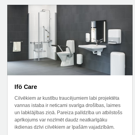
Ifö Care
Cilvēkiem ar kustību traucējumiem labi projektēta
vannas istaba ir neticami svarīga drošības, laimes
un labklājības ziņā. Pareiza palīdzība un atbilstošs
aprīkojums var nozīmēt daudz neatkarīgāku
ikdienas dzīvi cilvēkiem ar īpašām vajadzībām.