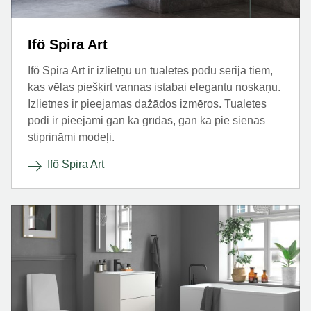
Ifö Spira Art
Ifö Spira Art ir izlietņu un tualetes podu sērija tiem,
kas vēlas piešķirt vannas istabai elegantu noskaņu.
Izlietnes ir pieejamas dažādos izmēros. Tualetes
podi ir pieejami gan kā grīdas, gan kā pie sienas
stiprināmi modeļi.
Ifö Spira Art