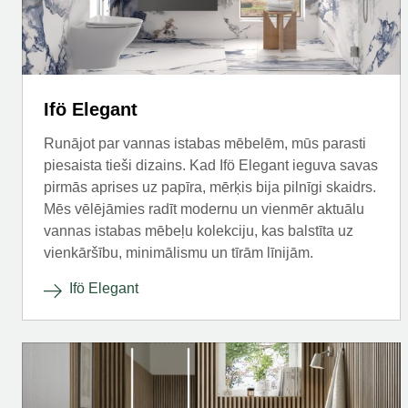
Ifö Elegant
Runājot par vannas istabas mēbelēm, mūs parasti
piesaista tieši dizains. Kad Ifö Elegant ieguva savas
pirmās aprises uz papīra, mērķis bija pilnīgi skaidrs.
Mēs vēlējāmies radīt modernu un vienmēr aktuālu
vannas istabas mēbeļu kolekciju, kas balstīta uz
vienkāršību, minimālismu un tīrām līnijām.
Ifö Elegant