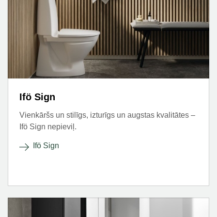
Ifö Sign
Vienkāršs un stilīgs, izturīgs un augstas kvalitātes –
Ifö Sign nepieviļ.
Ifö Sign