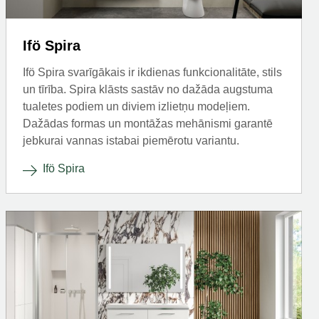
Ifö Spira
Ifö Spira svarīgākais ir ikdienas funkcionalitāte, stils
un tīrība. Spira klāsts sastāv no dažāda augstuma
tualetes podiem un diviem izlietņu modeļiem.
Dažādas formas un montāžas mehānismi garantē
jebkurai vannas istabai piemērotu variantu.
Ifö Spira