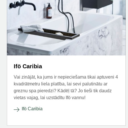
Ifö Caribia
Vai zinājāt, ka jums ir nepieciešama tikai aptuveni 4
kvadrātmetru liela platība, lai sevi palutinātu ar
greznu spa pieredzi? Kādēļ tā? Jo tieši tik daudz
vietas vajag, lai uzstādītu Ifö vannu!
Ifö Caribia