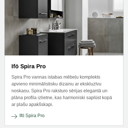
Ifö Spira Pro
Spira Pro vannas istabas mēbeļu komplekts
apvieno minimālistisku dizainu ar ekskluzīvu
noskaņu. Spira Pro raksturo sērijas elegantā un
plāna profila izlietne, kas harmoniski saplūst kopā
ar plašu apakšskapi.
Ifö Spira Pro