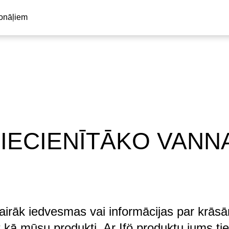
ionāļiem
 IECIENĪTĀKO VANN
tu vairāk iedvesmas vai informācijas par k
t kā mūsu produkti. Ar Ifö produktu jums ti