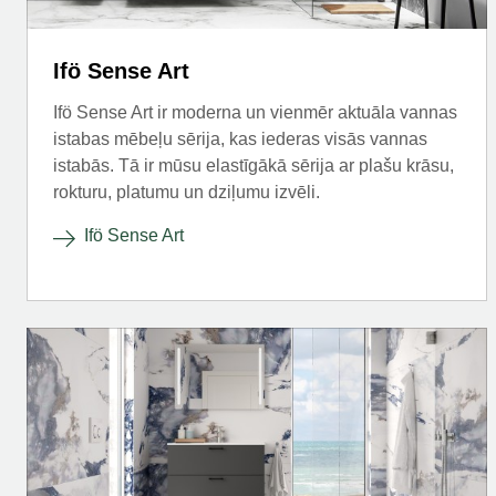
Ifö Sense Art
Ifö Sense Art ir moderna un vienmēr aktuāla vannas
istabas mēbeļu sērija, kas iederas visās vannas
istabās. Tā ir mūsu elastīgākā sērija ar plašu krāsu,
rokturu, platumu un dziļumu izvēli.
Ifö Sense Art