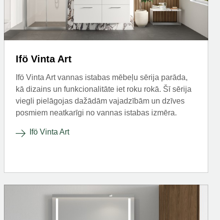
Ifö Vinta Art
Ifö Vinta Art vannas istabas mēbeļu sērija parāda,
kā dizains un funkcionalitāte iet roku rokā. Šī sērija
viegli pielāgojas dažādām vajadzībām un dzīves
posmiem neatkarīgi no vannas istabas izmēra.
Ifö Vinta Art