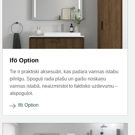
Ifö Option
Tie ir praktiski aksesuāri, kas padara vannas istabu
pilnīgu. Spoguļi rada plašu un gaišu noskaņu
vannas istabā, neaizmirstot to faktisko uzdevumu –
atspoguļot.
Ifö Option