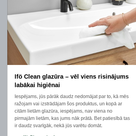
Ifö Clean glazūra – vēl viens risinājums
labākai higiēnai
Iespējams, jūs pārāk daudz nedomājat par to, kā mēs
ražojam vai izstrādājam šos produktus, un kopā ar
citām lietām glazūra, iespējams, nav viena no
pirmajām lietām, kas jums nāk prātā. Bet patiesībā tas
ir daudz svarīgāk, nekā jūs varētu domāt.