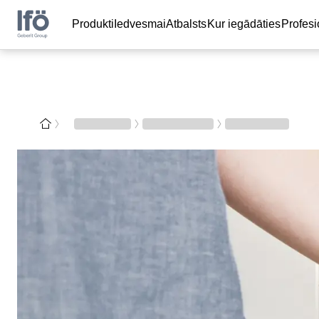
Produkti
Iedvesmai
Atbalsts
Kur iegādāties
Profes