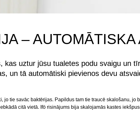
JA – AUTOMĀTISKA
 kas uztur jūsu tualetes podu svaigu un tīru
, un tā automātiski pievienos devu atsvai
i, jo tie savāc baktērijas. Papildus tam tie traucē skalošanu, j
jebkādā citā vietā. Ifö risinājums bija skalojamās kastes iekšpu