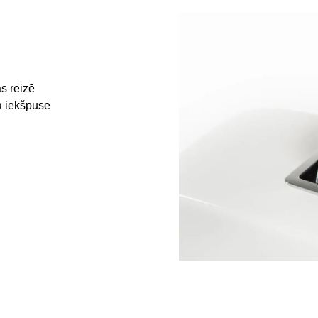
s reizē
da iekšpusē