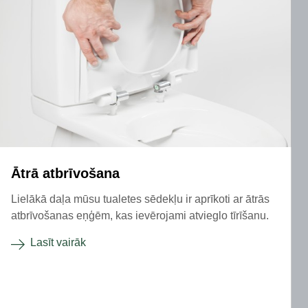
Ātrā atbrīvošana
Lielākā daļa mūsu tualetes sēdekļu ir aprīkoti ar ātrās
atbrīvošanas eņģēm, kas ievērojami atvieglo tīrīšanu.
Lasīt vairāk