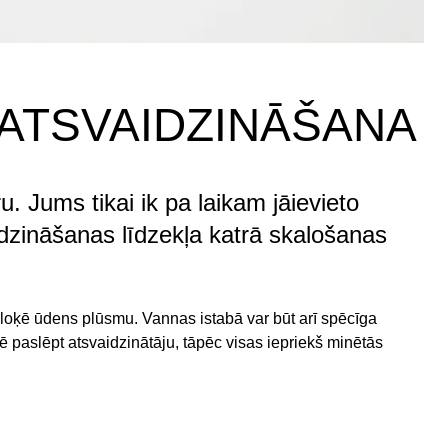
 ATSVAIDZINĀŠANA
. Jums tikai ik pa laikam jāievieto
dzināšanas līdzekļa katrā skalošanas
o bloķē ūdens plūsmu. Vannas istabā var būt arī spēcīga
sē paslēpt atsvaidzinātāju, tāpēc visas iepriekš minētās