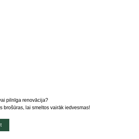
vai pilnīga renovācija?
 brošūras, lai smeltos vairāk iedvesmas!
t