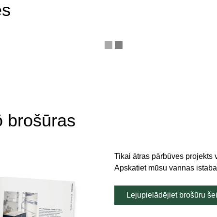
es
ö brošūras
Tikai ātras pārbūves projekts 
Apskatiet mūsu vannas istabas
Lejupielādējiet brošūru šei