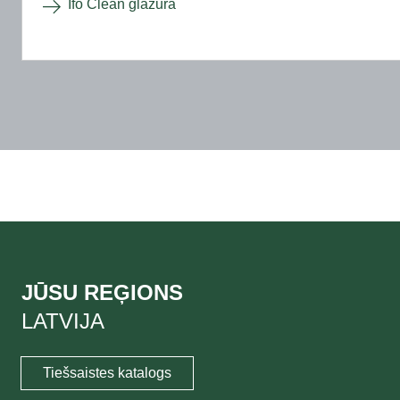
Ifö Clean glazūra
JŪSU REĢIONS
LATVIJA
Tiešsaistes katalogs