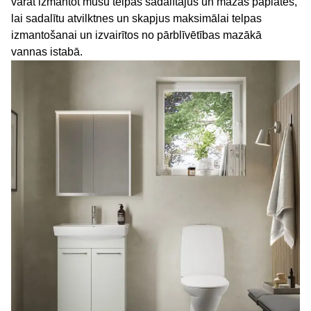
varat izmantot mūsu telpas sadalītājus un mazas paplātes,
lai sadalītu atvilktnes un skapjus maksimālai telpas
izmantošanai un izvairītos no pārblīvētības mazākā
vannas istabā.