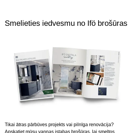
Smelieties iedvesmu no Ifö brošūras
Tikai ātras pārbūves projekts vai pilnīga renovācija?
Apskatiet mūsu vannas istabas brošūras, lai smeltos