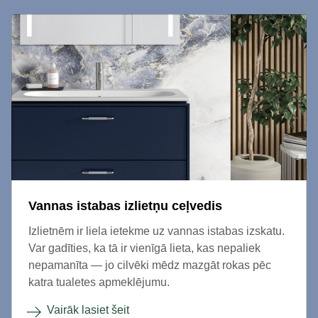
Vannas istabas izlietņu ceļvedis
Izlietnēm ir liela ietekme uz vannas istabas izskatu.
Var gadīties, ka tā ir vienīgā lieta, kas nepaliek
nepamanīta — jo cilvēki mēdz mazgāt rokas pēc
katra tualetes apmeklējumu.
Vairāk lasiet šeit