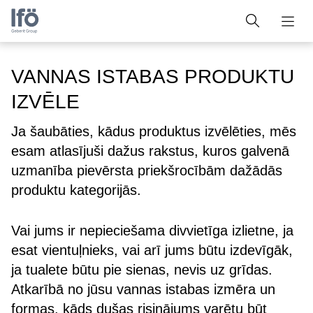
VANNAS ISTABAS PRODUKTU
IZVĒLE
Ja šaubāties, kādus produktus izvēlēties, mēs
esam atlasījuši dažus rakstus, kuros galvenā
uzmanība pievērsta priekšrocībām dažādās
produktu kategorijās.
Vai jums ir nepieciešama divvietīga izlietne, ja
esat vientuļnieks, vai arī jums būtu izdevīgāk,
ja tualete būtu pie sienas, nevis uz grīdas.
Atkarībā no jūsu vannas istabas izmēra un
formas, kāds dušas risinājums varētu būt