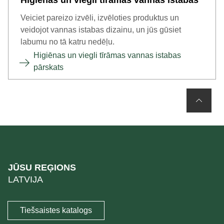
Higiēnas un viegli tīrāmas vannas istabas
Veiciet pareizo izvēli, izvēloties produktus un
veidojot vannas istabas dizainu, un jūs gūsiet
labumu no tā katru nedēļu.
Higiēnas un viegli tīrāmas vannas istabas
pārskats
JŪSU REĢIONS
LATVIJA
Tiešsaistes katalogs