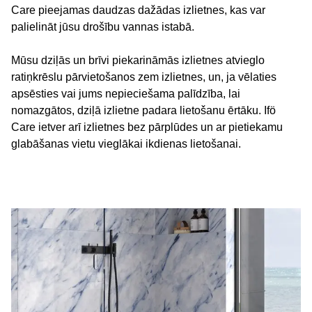
Care pieejamas daudzas dažādas izlietnes, kas var
palielināt jūsu drošību vannas istabā.
Mūsu dziļās un brīvi piekarināmās izlietnes atvieglo
ratiņkrēslu pārvietošanos zem izlietnes, un, ja vēlaties
apsēsties vai jums nepieciešama palīdzība, lai
nomazgātos, dziļā izlietne padara lietošanu ērtāku. Ifö
Care ietver arī izlietnes bez pārplūdes un ar pietiekamu
glabāšanas vietu vieglākai ikdienas lietošanai.