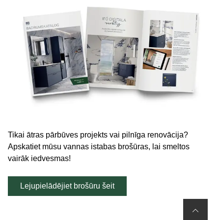
Tikai ātras pārbūves projekts vai pilnīga renovācija?
Apskatiet mūsu vannas istabas brošūras, lai smeltos
vairāk iedvesmas!
Lejupielādējiet brošūru šeit