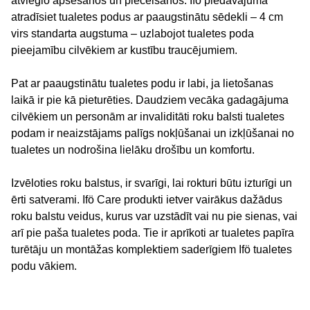
atvieglo apsēšanos un piecelšanos. Ifö piedāvājumā
atradīsiet tualetes podus ar paaugstinātu sēdekli – 4 cm
virs standarta augstuma – uzlabojot tualetes poda
pieejamību cilvēkiem ar kustību traucējumiem.
Pat ar paaugstinātu tualetes podu ir labi, ja lietošanas
laikā ir pie kā pieturēties. Daudziem vecāka gadagājuma
cilvēkiem un personām ar invaliditāti roku balsti tualetes
podam ir neaizstājams palīgs nokļūšanai un izkļūšanai no
tualetes un nodrošina lielāku drošību un komfortu.
Izvēloties roku balstus, ir svarīgi, lai rokturi būtu izturīgi un
ērti satverami. Ifö Care produkti ietver vairākus dažādus
roku balstu veidus, kurus var uzstādīt vai nu pie sienas, vai
arī pie paša tualetes poda. Tie ir aprīkoti ar tualetes papīra
turētāju un montāžas komplektiem saderīgiem Ifö tualetes
podu vākiem.