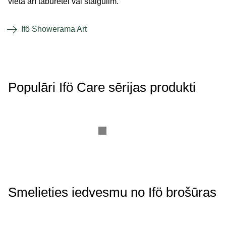
vieta arī taburetei vai staigulim.
Ifö Showerama Art
Populāri Ifö Care sērijas produkti
Smelieties iedvesmu no Ifö brošūras