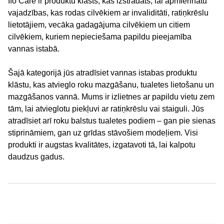
Ifö Care ir produktu klāsts, kas izstrādāts, lai apmierinātu
vajadzības, kas rodas cilvēkiem ar invaliditāti, ratiņkrēslu
lietotājiem, vecāka gadagājuma cilvēkiem un citiem
cilvēkiem, kuriem nepieciešama papildu pieejamība
vannas istabā.
Šajā kategorijā jūs atradīsiet vannas istabas produktu
klāstu, kas atvieglo roku mazgāšanu, tualetes lietošanu un
mazgāšanos vannā. Mums ir izlietnes ar papildu vietu zem
tām, lai atvieglotu piekļuvi ar ratiņkrēslu vai staiguli. Jūs
atradīsiet arī roku balstus tualetes podiem – gan pie sienas
stiprināmiem, gan uz grīdas stāvošiem modeļiem. Visi
produkti ir augstas kvalitātes, izgatavoti tā, lai kalpotu
daudzus gadus.