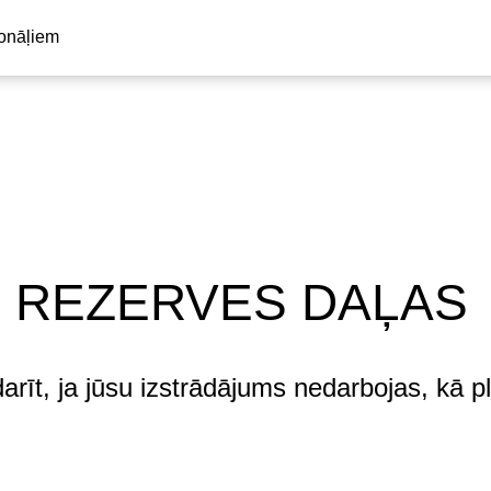
ionāļiem
N REZERVES DAĻAS
arīt, ja jūsu izstrādājums nedarbojas, kā pl