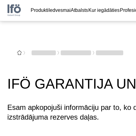
Produkti
Iedvesmai
Atbalsts
Kur iegādāties
Profes
IFÖ GARANTIJA U
Esam apkopojuši informāciju par to, ko d
izstrādājuma rezerves daļas.