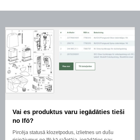
Vai es produktus varu iegādāties tieši
no Ifö?
Pircēja statusā klozetpodus, izlietnes un dušu
risinājumus no Ifö kā ražotāja, iegādāties nav