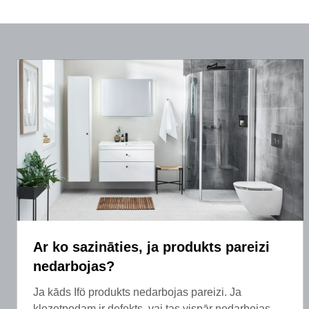
Ar ko sazināties, ja produkts pareizi
nedarbojas?
Ja kāds Ifö produkts nedarbojas pareizi. Ja
klozetpodam ir defekts, vai tas vispār nedarbojas,