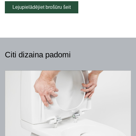
Lejupielādējiet brošūru šeit
Citi dizaina padomi