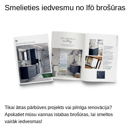
Smelieties iedvesmu no Ifö brošūras
Tikai ātras pārbūves projekts vai pilnīga renovācija?
Apskatiet mūsu vannas istabas brošūras, lai smeltos
vairāk iedvesmas!