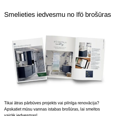
Smelieties iedvesmu no Ifö brošūras
Tikai ātras pārbūves projekts vai pilnīga renovācija?
Apskatiet mūsu vannas istabas brošūras, lai smeltos
vairāk iedvesmas!