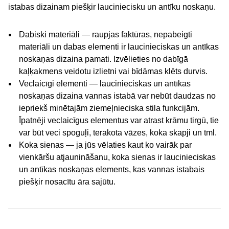
istabas dizainam piešķir lauciniecisku un antīku noskaņu.
Dabiski materiāli — raupjas faktūras, nepabeigti
materiāli un dabas elementi ir laucinieciskas un antīkas
noskaņas dizaina pamati. Izvēlieties no dabīgā
kaļķakmens veidotu izlietni vai bīdāmas klēts durvis.
Veclaicīgi elementi — laucinieciskas un antīkas
noskaņas dizaina vannas istabā var nebūt daudzas no
iepriekš minētajām ziemeļnieciska stila funkcijām.
Īpatnēji veclaicīgus elementus var atrast krāmu tirgū, tie
var būt veci spoguļi, terakota vāzes, koka skapji un tml.
Koka sienas — ja jūs vēlaties kaut ko vairāk par
vienkāršu atjaunināšanu, koka sienas ir laucinieciskas
un antīkas noskaņas elements, kas vannas istabais
piešķir nosacītu āra sajūtu.