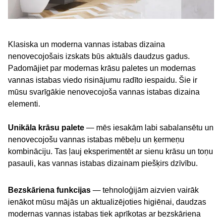
Klasiska un moderna vannas istabas dizaina
nenovecojošais izskats būs aktuāls daudzus gadus.
Padomājiet par modernas krāsu paletes un modernas
vannas istabas viedo risinājumu radīto iespaidu. Šie ir
mūsu svarīgākie nenovecojoša vannas istabas dizaina
elementi.
Unikāla krāsu palete
— mēs iesakām labi sabalansētu un
nenovecojošu vannas istabas mēbeļu un ķermeņu
kombināciju. Tas ļauj eksperimentēt ar sienu krāsu un toņu
pasauli, kas vannas istabas dizainam piešķirs dzīvību.
Bezskāriena funkcijas
— tehnoloģijām aizvien vairāk
ienākot mūsu mājās un aktualizējoties higiēnai, daudzas
modernas vannas istabas tiek aprīkotas ar bezskāriena