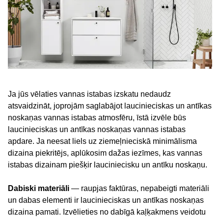
Ja jūs vēlaties vannas istabas izskatu nedaudz
atsvaidzināt, joprojām saglabājot laucinieciskas un antīkas
noskaņas vannas istabas atmosfēru, īstā izvēle būs
laucinieciskas un antīkas noskaņas vannas istabas
apdare. Ja neesat liels uz ziemeļnieciskā minimālisma
dizaina piekritējs, aplūkosim dažas iezīmes, kas vannas
istabas dizainam piešķir lauciniecisku un antīku noskaņu.
Dabiski materiāli
— raupjas faktūras, nepabeigti materiāli
un dabas elementi ir laucinieciskas un antīkas noskaņas
dizaina pamati. Izvēlieties no dabīgā kaļķakmens veidotu