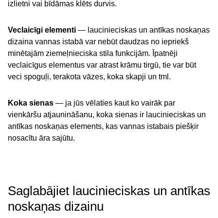
izlietni vai bīdāmas klēts durvis.
Veclaicīgi elementi
— laucinieciskas un antīkas noskaņas
dizaina vannas istabā var nebūt daudzas no iepriekš
minētajām ziemeļnieciska stila funkcijām. Īpatnēji
veclaicīgus elementus var atrast krāmu tirgū, tie var būt
veci spoguļi, terakota vāzes, koka skapji un tml.
Koka sienas
— ja jūs vēlaties kaut ko vairāk par
vienkāršu atjaunināšanu, koka sienas ir laucinieciskas un
antīkas noskaņas elements, kas vannas istabais piešķir
nosacītu āra sajūtu.
Saglabājiet laucinieciskas un antīkas
noskaņas dizainu