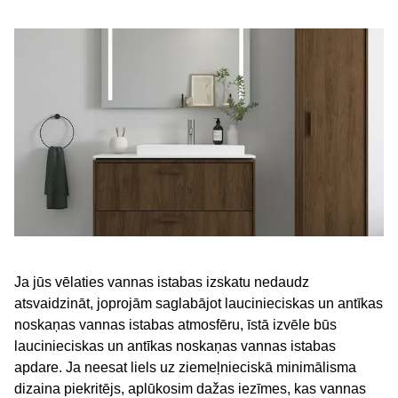
Ja jūs vēlaties vannas istabas izskatu nedaudz
atsvaidzināt, joprojām saglabājot laucinieciskas un antīkas
noskaņas vannas istabas atmosfēru, īstā izvēle būs
laucinieciskas un antīkas noskaņas vannas istabas
apdare. Ja neesat liels uz ziemeļnieciskā minimālisma
dizaina piekritējs, aplūkosim dažas iezīmes, kas vannas