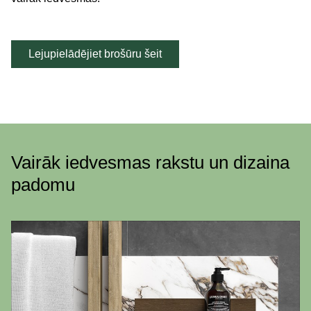
Lejupielādējiet brošūru šeit
Vairāk iedvesmas rakstu un dizaina
padomu