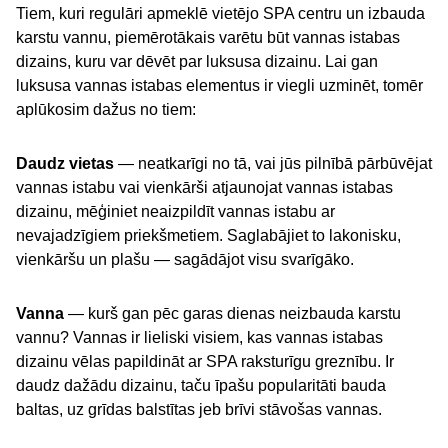
Tiem, kuri regulāri apmeklē vietējo SPA centru un izbauda
karstu vannu, piemērotākais varētu būt vannas istabas
dizains, kuru var dēvēt par luksusa dizainu. Lai gan
luksusa vannas istabas elementus ir viegli uzminēt, tomēr
aplūkosim dažus no tiem:
Daudz vietas
— neatkarīgi no tā, vai jūs pilnībā pārbūvējat
vannas istabu vai vienkārši atjaunojat vannas istabas
dizainu, mēģiniet neaizpildīt vannas istabu ar
nevajadzīgiem priekšmetiem. Saglabājiet to lakonisku,
vienkāršu un plašu — sagādājot visu svarīgāko.
Vanna
— kurš gan pēc garas dienas neizbauda karstu
vannu? Vannas ir lieliski visiem, kas vannas istabas
dizainu vēlas papildināt ar SPA raksturīgu greznību. Ir
daudz dažādu dizainu, taču īpašu popularitāti bauda
baltas, uz grīdas balstītas jeb brīvi stāvošas vannas.