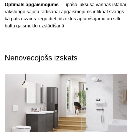
Optimāls apgaismojums
— īpašo luksusa vannas istabai
raksturīgo sajūtu radīšanai apgaismojums ir tikpat svarīgs
kā pats dizains: ieguldiet līdzekļus aptumšojamu un silti
baltu gaismekļu uzstādīšanā.
Nenovecojošs izskats