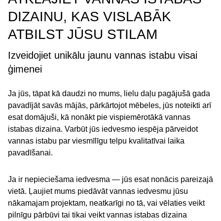
DIZAINU, KAS VISLABĀK
ATBILST JŪSU STILAM
Izveidojiet unikālu jaunu vannas istabu visai
ģimenei
Ja jūs, tāpat kā daudzi no mums, lielu daļu pagājušā gada
pavadījāt savās mājās, pārkārtojot mēbeles, jūs noteikti arī
esat domājuši, kā nonākt pie vispiemērotākā vannas
istabas dizaina. Varbūt jūs iedvesmo iespēja pārveidot
vannas istabu par viesmīlīgu telpu kvalitatīvai laika
pavadīšanai.
Ja ir nepieciešama iedvesma — jūs esat nonācis pareizajā
vietā. Ļaujiet mums piedāvāt vannas iedvesmu jūsu
nākamajam projektam, neatkarīgi no tā, vai vēlaties veikt
pilnīgu pārbūvi tai tikai veikt vannas istabas dizaina